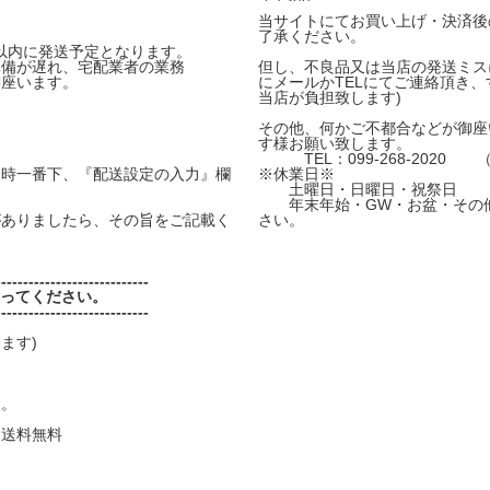
当サイトにてお買い上げ・決済後
了承ください。
間以内に発送予定となります。
準備が遅れ、宅配業者の業務
但し、不良品又は当店の発送ミス
御座います。
にメールかTELにてご連絡頂き
当店が負担致します)
その他、何かご不都合などが御座
す様お願い致します。
TEL：099-268-2020 
時一番下、『配送設定の入力』欄
※休業日※
土曜日・日曜日・祝祭日
年末年始・GW・お盆・その他
ありましたら、その旨をご記載く
さい。
----------------------------
送ってください。
----------------------------
ます)
す。
国送料無料
)