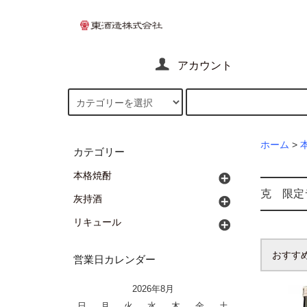
アカウント
ホーム
>
カテゴリー
本格焼酎
克 限定
灰持酒
リキュール
おすす
営業日カレンダー
2026年8月
日
月
火
水
木
金
土