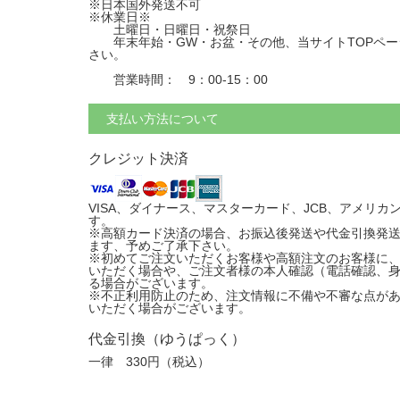
※日本国外発送不可
※休業日※
土曜日・日曜日・祝祭日
年末年始・GW・お盆・その他、当サイトTOPペー
さい。
営業時間： 9：00-15：00
支払い方法について
クレジット決済
VISA、ダイナース、マスターカード、JCB、アメリ
す。
※高額カード決済の場合、お振込後発送や代金引換発
ます、予めご了承下さい。
※初めてご注文いただくお客様や高額注文のお客様に
いただく場合や、ご注文者様の本人確認（電話確認、
る場合がございます。
※不正利用防止のため、注文情報に不備や不審な点が
いただく場合がございます。
代金引換（ゆうぱっく）
一律 330円（税込）