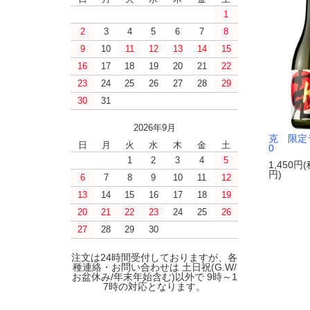
1
2
3
4
5
6
7
8
9
10
11
12
13
14
15
16
17
18
19
20
21
22
23
24
25
26
27
28
29
30
31
2026年9月
克 限定
日
月
火
水
木
金
土
0
1
2
3
4
5
1,450円(
円)
6
7
8
9
10
11
12
13
14
15
16
17
18
19
20
21
22
23
24
25
26
27
28
29
30
注文は24時間受付しておりますが、各
種連絡・お問い合わせは 土日祝(G.W/
お盆休み/年末年始含む)以外で 9時～1
7時の対応となります。