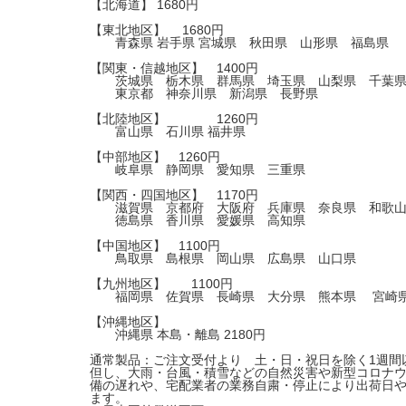
【北海道】 1680円
【東北地区】 1680円
青森県 岩手県 宮城県 秋田県 山形県 福島県
【関東・信越地区】 1400円
茨城県 栃木県 群馬県 埼玉県 山梨県 千葉
東京都 神奈川県 新潟県 長野県
【北陸地区】 1260円
富山県 石川県 福井県
【中部地区】 1260円
岐阜県 静岡県 愛知県 三重県
【関西・四国地区】 1170円
滋賀県 京都府 大阪府 兵庫県 奈良県 和歌山
徳島県 香川県 愛媛県 高知県
【中国地区】 1100円
鳥取県 島根県 岡山県 広島県 山口県
【九州地区】 1100円
福岡県 佐賀県 長崎県 大分県 熊本県 宮崎県
【沖縄地区】
沖縄県 本島・離島 2180円
通常製品：ご注文受付より 土・日・祝日を除く1週間
但し、大雨・台風・積雪などの自然災害や新型コロナ
備の遅れや、宅配業者の業務自粛・停止により出荷日
ます。