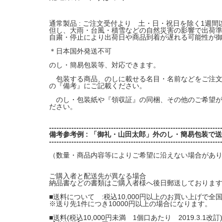
通常製品 : ご注文受付より 土・日・祝日を除く1週
但し、大雨・台風・積雪などの自然災害の影響で出荷
自粛・停止により出荷日や商品到着が遅れる可能性が
＊日本国外発送不可
のし・簡易包装等、対応できます。
包装する商品、のしに載せる名目・名前などをご注文
の『備考』にご記載ください。
のし・包装紙や『領収証』の同梱、その他のご希望が
ださい。
---------------------------------------------------------------------
備考参考例 : 「御礼・山田太郎」外のし・簡易包装で
---------------------------------------------------------------------
（数量・商品内容等によりご希望に沿えない場合があり
ご購入者と配送先が異なる場合
納品書などの書類はご購入者様へ後日郵送しておりま
■送料について :税込10,000円以上のお買い上げで全
※送り先1件につき10000円以上の場合になります。
■送料(税込10,000円未満 1個口あたり 2019.3.1改訂