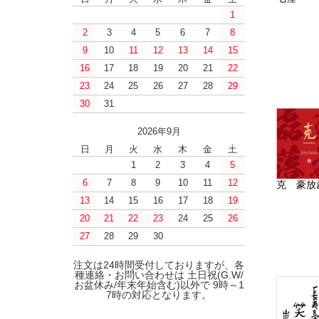
1
2
3
4
5
6
7
8
9
10
11
12
13
14
15
16
17
18
19
20
21
22
23
24
25
26
27
28
29
30
31
2026年9月
日
月
火
水
木
金
土
1
2
3
4
5
6
7
8
9
10
11
12
克 豪放
13
14
15
16
17
18
19
20
21
22
23
24
25
26
27
28
29
30
注文は24時間受付しておりますが、各
種連絡・お問い合わせは 土日祝(G.W/
お盆休み/年末年始含む)以外で 9時～1
7時の対応となります。