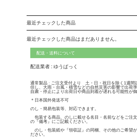
最近チェックした商品
最近チェックした商品はまだありません。
配送・送料について
配送業者 : ゆうぱっく
通常製品 : ご注文受付より 土・日・祝日を除く1週
但し、大雨・台風・積雪などの自然災害の影響で出荷
自粛・停止により出荷日や商品到着が遅れる可能性が
＊日本国外発送不可
のし・簡易包装等、対応できます。
包装する商品、のしに載せる名目・名前などをご注文
の『備考』にご記載ください。
のし・包装紙や『領収証』の同梱、その他のご希望が
ださい。