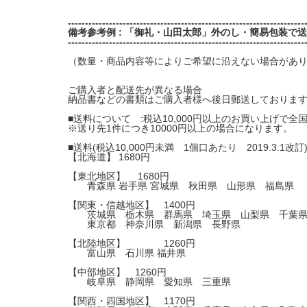
---------------------------------------------------------------------
備考参考例 : 「御礼・山田太郎」外のし・簡易包装で
---------------------------------------------------------------------
（数量・商品内容等によりご希望に沿えない場合があり
ご購入者と配送先が異なる場合
納品書などの書類はご購入者様へ後日郵送しておりま
■送料について :税込10,000円以上のお買い上げで全
※送り先1件につき10000円以上の場合になります。
■送料(税込10,000円未満 1個口あたり 2019.3.1改訂
【北海道】 1680円
【東北地区】 1680円
青森県 岩手県 宮城県 秋田県 山形県 福島県
【関東・信越地区】 1400円
茨城県 栃木県 群馬県 埼玉県 山梨県 千葉
東京都 神奈川県 新潟県 長野県
【北陸地区】 1260円
富山県 石川県 福井県
【中部地区】 1260円
岐阜県 静岡県 愛知県 三重県
【関西・四国地区】 1170円