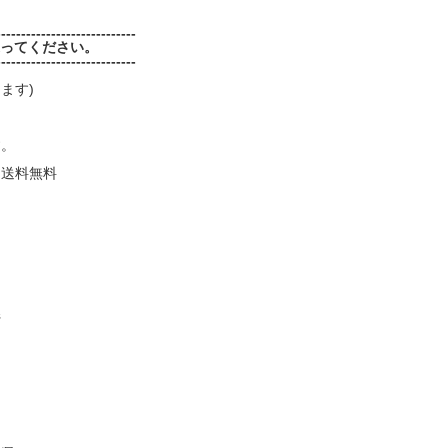
----------------------------
送ってください。
----------------------------
ます)
す。
国送料無料
)
県