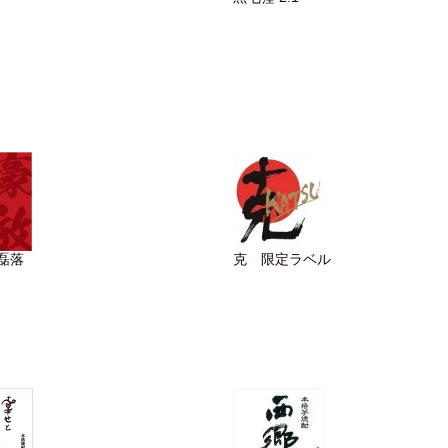
磊落
克 限定ラベル