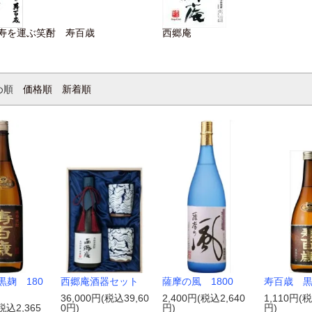
寿を運ぶ笑酎 寿百歳
西郷庵
め順
価格順
新着順
黒麹 180
西郷庵酒器セット
薩摩の風 1800
寿百歳 黒
36,000円(税込39,60
2,400円(税込2,640
1,110円(税
税込2,365
0円)
円)
円)