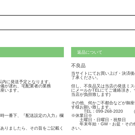
返品について
不良品
当サイトにてお買い上げ・決済後
了承ください。
間以内に発送予定となります。
準備が遅れ、宅配業者の業務
但し、不良品又は当店の発送ミス
御座います。
にメールかTELにてご連絡頂き
当店が負担致します)
その他、何かご不都合などが御座
す様お願い致します。
TEL：099-268-2020 
時一番下、『配送設定の入力』欄
※休業日※
土曜日・日曜日・祝祭日
年末年始・GW・お盆・その他
ありましたら、その旨をご記載く
さい。