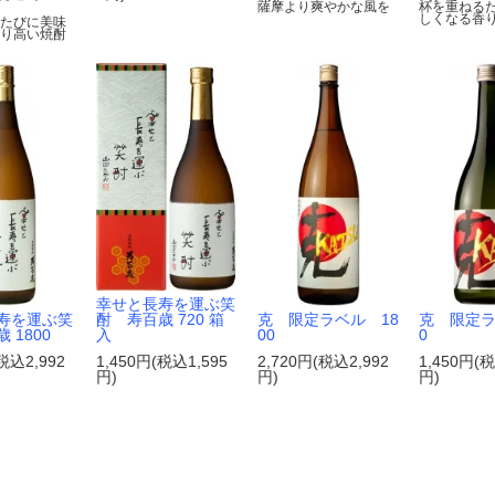
薩摩より爽やかな風を
杯を重ねる
しくなる香
るたびに美味
香り高い焼酎
幸せと長寿を運ぶ笑
酎 寿百歳 720 箱
寿を運ぶ笑
克 限定ラベル 18
克 限定ラ
入
 1800
00
0
1,450円(税込1,595
税込2,992
2,720円(税込2,992
1,450円(税
円)
円)
円)