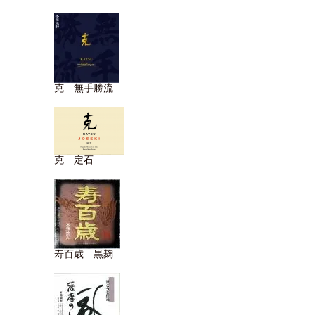
克 無手勝流
克 定石
寿百歳 黒麹