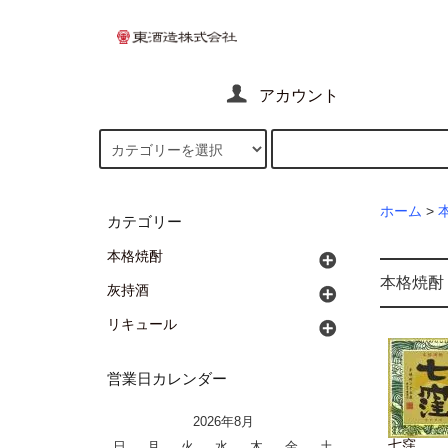
アカウント
ホーム
>
カテゴリー
本格焼酎
本格焼酎
灰持酒
リキュール
営業日カレンダー
2026年8月
七窪
日
月
火
水
木
金
土