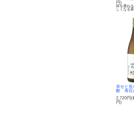
円)
杯を重ね
しくなる
幸せと長
酎 寿百歳
2,720円(
円)