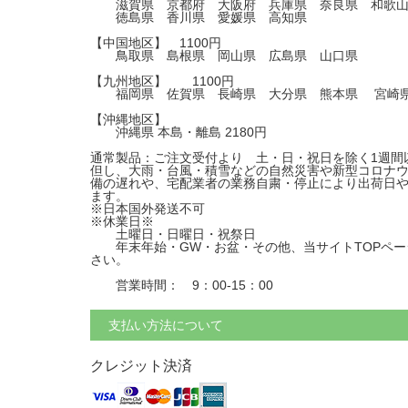
滋賀県 京都府 大阪府 兵庫県 奈良県 和歌山
徳島県 香川県 愛媛県 高知県
【中国地区】 1100円
鳥取県 島根県 岡山県 広島県 山口県
【九州地区】 1100円
福岡県 佐賀県 長崎県 大分県 熊本県 宮崎県
【沖縄地区】
沖縄県 本島・離島 2180円
通常製品：ご注文受付より 土・日・祝日を除く1週間
但し、大雨・台風・積雪などの自然災害や新型コロナ
備の遅れや、宅配業者の業務自粛・停止により出荷日
ます。
※日本国外発送不可
※休業日※
土曜日・日曜日・祝祭日
年末年始・GW・お盆・その他、当サイトTOPペー
さい。
営業時間： 9：00-15：00
支払い方法について
クレジット決済