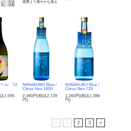
たびに美味
薩摩より爽やかな風を
り高い焼酎
ベル 72
NANAKUBO Blue /
NANAKUBO Blue /
Citrus Neo 1800
Citrus Neo 720
込1,595
2,480円(税込2,728
1,260円(税込1,386
円)
円)
<
1
2
3
>