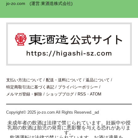
jo-zo.com (運営:東酒造株式会社)
支払い方法について
/
配送・送料について
/
返品について
/
特定商取引法に基づく表記
/
プライバシーポリシー
/
メルマガ登録・解除
/
ショップブログ
/
RSS
・
ATOM
Copyright© 2025 jo-zo.com All Rights Reserved._ad
未成年者の飲酒は法律で禁じられています。妊娠中や授
乳期の飲酒は胎児の発育に悪影響を与える恐れがありま
す。
飲酒運転は法律で禁じられています。お酒は適量を。