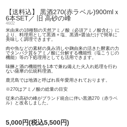
【送料込】 黒酒270(赤ラベル)900mlｘ
6本SET／ 旧 高砂の峰
4602
米由来の18種類の天然アミノ酸（必須アミノ酸含む）に
より、料理用として黒酒 + 塩、黒酒+醤油だけで簡単に
美味しく調理できます。
肉や魚などの素材の臭み消しや麹由来の活きた酵素の力
でタンパク質をアミノ酸に分解する機能性（塩こうじの
機能）等の下処理用としても活用できます。
味醂と酒の機能性を1本で兼ね備えた火入れ処理を行わ
ない薩摩の伝統料理酒。
鹿児島では地酒と呼ばれ長年愛用されております。
※270はアミノ酸の総量の目安
従来の高砂の峰がブランド統合に伴い黒酒270（赤ラベ
ル）と改名しました。
5,000円(税込5,500円)