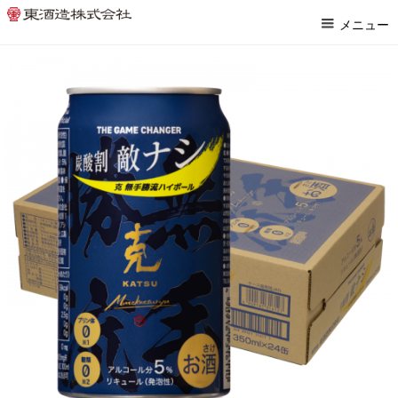
ホーム
>
本格焼酎
>
克 無手勝流
メニュー