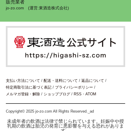
販売業者
jo-zo.com (運営:東酒造株式会社)
支払い方法について
/
配送・送料について
/
返品について
/
特定商取引法に基づく表記
/
プライバシーポリシー
/
メルマガ登録・解除
/
ショップブログ
/
RSS
・
ATOM
Copyright© 2025 jo-zo.com All Rights Reserved._ad
未成年者の飲酒は法律で禁じられています。妊娠中や授
乳期の飲酒は胎児の発育に悪影響を与える恐れがありま
す。