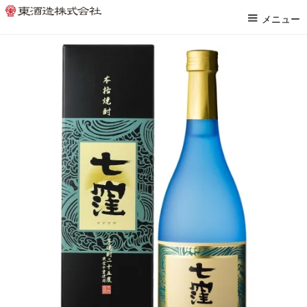
ホーム
>
本格焼酎
>
七窪
メニュー