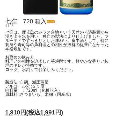
七窪 720 箱入
4126
七窪は、鹿児島のシラス台地という天然のろ過装置から
湧き出る水を用い、独自の製法により仕上げました。フ
ルーティですっきりとした味わい。食中酒として、特に
刺身や寿司等の魚料理との相性が抜群の従来になかった
本格焼酎です。
お奨めの飲み方
料理との相性を追求した芋焼酎です。軽やかな香りと抜
群のキレが特徴です。
ロック、水割りでお楽しみください。
製造法 :白麹、減圧蒸留
アルコール分 :２５度
内容量 ：720ml（化粧箱入）
原材料 :さつまいも、米麹（国産米）
1,810円(税込1,991円)