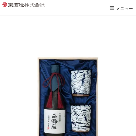
ホーム
>
本格焼酎
>
西郷庵
メニュー