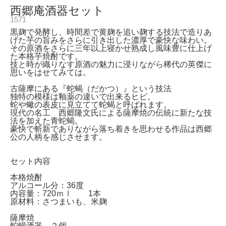
西郷庵酒器セット
1571
黒麹で発酵し、時間差で黄麹を追い麹する技法で造りあ
げた芋の旨みをさらに引き出した濃厚で豪快な味わい。
その原酒をさらに三年以上寝かせ熟成し風味豊に仕上げ
た本格芋焼酎です。
技と時が織りなす原酒の魅力に浸りながら稀代の英傑に
思いをはせてみては。
古薩摩にある『蛇蝎（だかつ）』という技法
独特の模様は釉薬の違いで出来るヒビ。
蛇や蠍の表皮に見立てて蛇蝎と呼ばれます。
現代の名工 西郷隆文氏による薩摩焼の伝統に新たな技
法を加えた青蛇蝎。
豪快で斬新でありながら落ち着きを思わせる作品は西郷
公の人柄を感じさせます。
セット内容
本格焼酎
アルコール分：36度
内容量：720ｍｌ 1本
原材料：さつまいも、米麹
薩摩焼
蛇蝎酒器 ２個