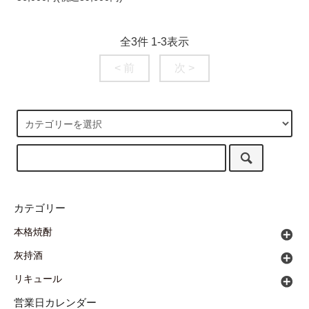
全
3
件
1
-
3
表示
< 前
次 >
カテゴリー
本格焼酎
灰持酒
リキュール
営業日カレンダー