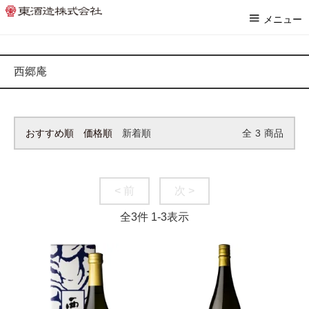
ホーム
>
本格焼酎
>
西郷庵
メニュー
西郷庵
おすすめ順
価格順
新着順
全
3
商品
< 前
次 >
全
3
件
1
-
3
表示